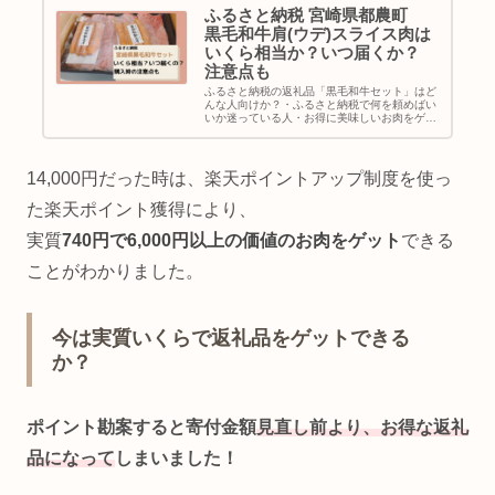
ふるさと納税 宮崎県都農町
黒毛和牛肩(ウデ)スライス肉は
いくら相当か？いつ届くか？
注意点も
ふるさと納税の返礼品「黒毛和牛セット」はど
んな人向けか？・ふるさと納税で何を頼めばい
いか迷っている人・お得に美味しいお肉をゲッ
トしたい人・料理するときにお肉を切るという
作業を省きたい人・お肉大好き女子・男子私が
選んだ黒毛和牛の返礼品は？私が...
14,000円だった時は、楽天ポイントアップ制度を使っ
た楽天ポイント獲得により、
実質
740円で6,000円以上の価値のお肉をゲット
できる
ことがわかりました。
今は実質いくらで返礼品をゲットできる
か？
ポイント勘案すると寄付金額
見直し前より、お得な返礼
品になって
しまいました！