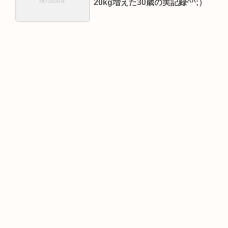
20kg増えた30歳の実記録^^;）