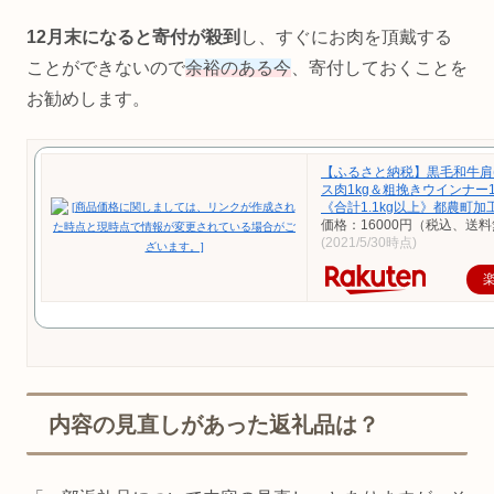
12月末になると寄付が殺到
し、すぐにお肉を頂戴する
ことができないので
余裕のある今
、寄付しておくことを
お勧めします。
【ふるさと納税】黒毛和牛肩(
ス肉1kg＆粗挽きウインナー1
《合計1.1kg以上》都農町加
価格：16000円（税込、送料
(2021/5/30時点)
内容の見直しがあった返礼品は？