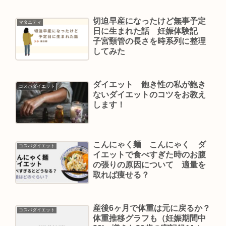
切迫早産になったけど無事予定
マタニティ
日に生まれた話 妊娠体験記
子宮頸管の長さを時系列に整理
してみた
ダイエット 飽き性の私が飽き
コスパダイエット
ないダイエットのコツをお教え
します！
こんにゃく麺 こんにゃく ダ
コスパダイエット
イエットで食べすぎた時のお腹
の張りの原因について 適量を
取れば痩せる？
産後6ヶ月で体重は元に戻るか？
コスパダイエット
体重推移グラフも（妊娠期間中