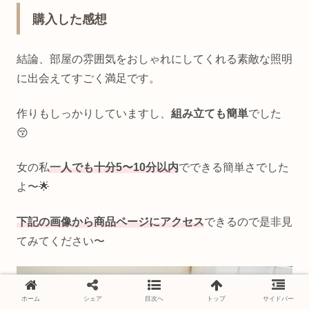
購入した感想
結論、部屋の雰囲気をおしゃれにしてくれる素敵な照明
に出会えてすごく満足です。
作りもしっかりしていますし、
組み立ても簡単
でした
😚
女の私
一人でも十分
5
〜10分
以内
でできる簡単さでした
よ〜🌟
下記の画像から商品ページにアクセス
できるので是非見
てみてください〜
ホーム
シェア
目次へ
トップ
サイドバー