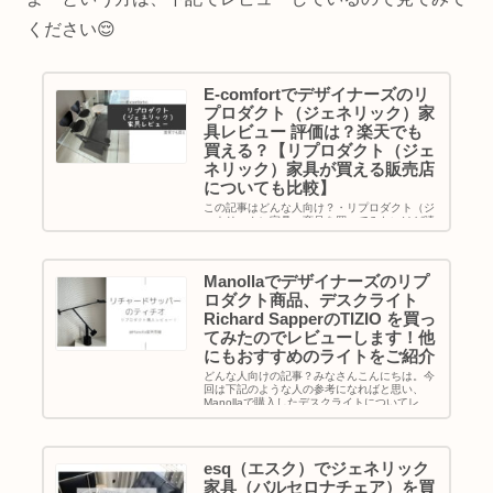
ください😌
E-comfortでデザイナーズのリ
プロダクト（ジェネリック）家
具レビュー 評価は？楽天でも
買える？【リプロダクト（ジェ
ネリック）家具が買える販売店
についても比較】
この記事はどんな人向け？・リプロダクト（ジ
ェネリック）家具・商品を買ってみたいけど躊
躇している人・E-comfortで家具・商品を買っ
てみたいけど迷っている人・E-comfortの店舗
に行ける範囲にお住まいじゃない人・楽天でも
買えるかわから...
Manollaでデザイナーズのリプ
ロダクト商品、デスクライト
Richard SapperのTIZIO を買っ
てみたのでレビューします！他
にもおすすめのライトをご紹介
どんな人向けの記事？みなさんこんにちは。今
回は下記のような人の参考になればと思い、
Manollaで購入したデスクライトについてレビ
ューしてみようと思います。・Manollaで商品
を買ってみようと思っている人・デスクライト
をどこで買おうか迷っ...
esq（エスク）でジェネリック
家具（バルセロナチェア）を買