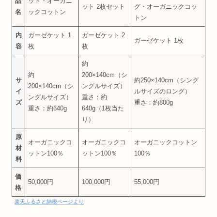
品
ット・オーガニ
ット 2枚セット
グ・オーガニックコッ
名
ックコットン
トン
内
ガーゼケット 1
ガーゼケット 2
ガーゼケット 1枚
容
枚
枚
約
約
200×140cm（シ
サ
約250×140cm（シング
200×140cm（シ
ングルサイズ）
イ
ルサイズのロング）
ングルサイズ）
重さ：約
ズ
重さ：約800g
重さ：約640g
640g（1枚当た
り）
原
オーガニックコ
オーガニックコ
オーガニックコットン
材
ットン100％
ットン100％
100％
料
価
50,000円
100,000円
55,000円
格
楽天ふるさと納税ページより