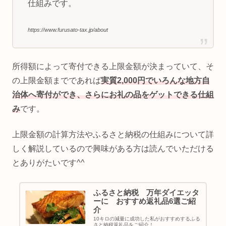
仕組みです。
https://www.furusato-tax.jp/about
所得額によって寄付できる上限金額が決まっていて、そ
の上限金額までであれば
実質2,000円でいろんな地方自
治体へ寄付ができ、さらにお礼の品をゲットできる仕組
み
です。
上限金額の計算方法やふるさと納税の仕組みについて詳
しく解説しているので興味がある方は読んでいただける
とありがたいです^^
ふるさと納税 万年ダイエッタ
ーに おすすめ返礼品6選ご紹
介
10キロの減量に成功した私がおすすめするふる
さと納税返礼品をご紹介！