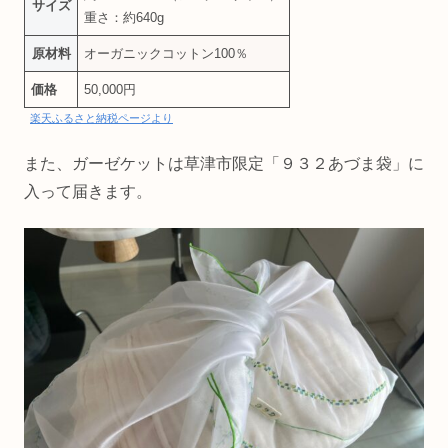
サイズ
重さ：約640g
原材料
オーガニックコットン100％
価格
50,000円
楽天ふるさと納税ページより
また、ガーゼケットは草津市限定「９３２あづま袋」に
入って届きます。