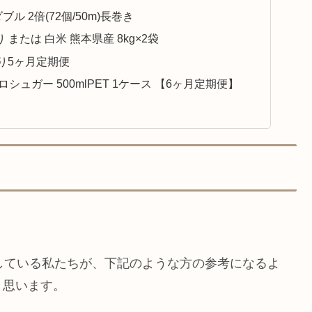
ル 2倍(72個/50m)長巻き
または 白米 熊本県産 8kg×2袋
り5ヶ月定期便
シュガー 500mlPET 1ケース 【6ヶ月定期便】
している私たちが、下記のような方の参考になるよ
と思います。