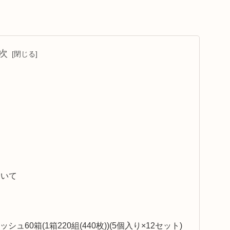
次
ついて
0箱(1箱220組(440枚))(5個入り×12セット)